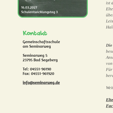
ist
16.03.2027
Elt
Schulentwicklungstag 3
übe
Lei
Hal
Kontakt
Gemeinschaftsschule
Die
am Seminarweg
bes
Seminarweg 5
Ans
23795 Bad Segeberg
von
Tel: 04551-96190
Für
Fax: 04551-961920
ber
info@seminarweg.de
Wei
Elt
Fac