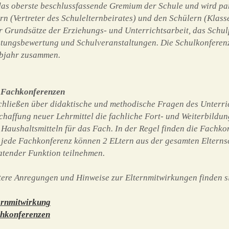
 das oberste beschlussfassende Gremium der Schule und wird par
ern (Vertreter des Schulelternbeirates) und den Schülern (Klass
r Grundsätze der Erziehungs- und Unterrichtsarbeit, das Sch
stungsbewertung und Schulveranstaltungen. Die Schulkonferenz
bjahr zusammen.
 Fachkonferenzen
chließen über didaktische und methodische Fragen des Unterri
chaffung neuer Lehrmittel die fachliche Fort- und Weiterbildu
 Haushaltsmitteln für das Fach. In der Regel finden die Fachkon
 jede Fachkonferenz können 2 ELtern aus der gesamten Elternsch
atender Funktion teilnehmen.
tere Anregungen und Hinweise zur Elternmitwirkungen finden s
ernmitwirkung
hkonferenzen