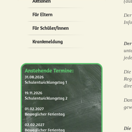
Aktionen
(au
Für Eltern
Der
Inf
Für Schüler/innen
Krankmeldung
Der
unt
jed
Anstehende Termine:
Die
31.08.2026
Reg
Schulentwicklungstag 1
dir
19.11.2026
Schulentwicklungstag 2
Dan
gewä
01.02.2027
Beweglicher Ferientag
02.02.2027
Die
Beweglicher Ferientag