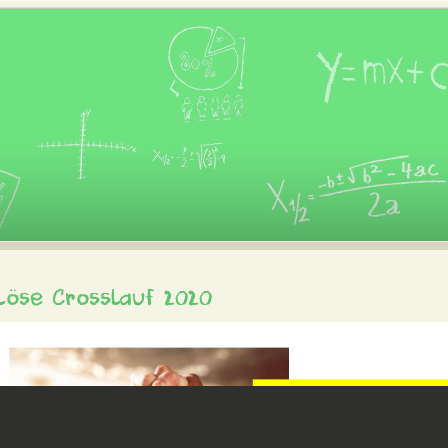
löse Crosslauf 2020