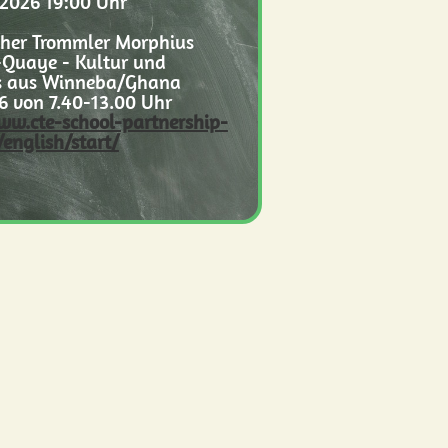
2026 19:00 Uhr
cher Trommler Morphius
Quaye - Kultur und
 aus Winneba/Ghana
6 von 7.40-13.00 Uhr
ww.cte-school-partnership-
english/start/