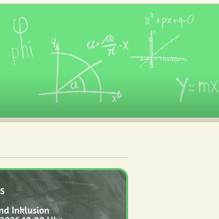
s
nd Inklusion