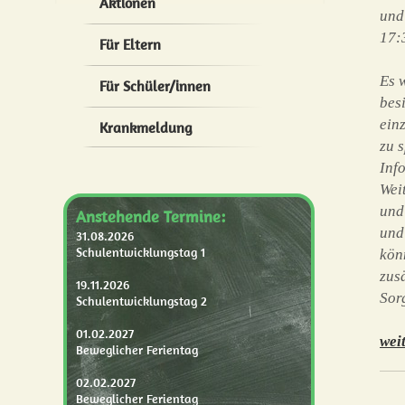
Aktionen
und
17:
Für Eltern
Es 
Für Schüler/innen
bes
ein
Krankmeldung
zu 
Inf
Wei
und
Anstehende Termine:
und
31.08.2026
Schulentwicklungstag 1
kön
zus
19.11.2026
Sor
Schulentwicklungstag 2
01.02.2027
wei
Beweglicher Ferientag
02.02.2027
Beweglicher Ferientag