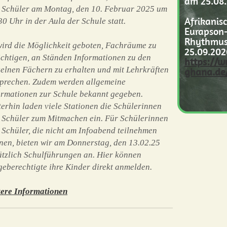
am 25.08.
 Schüler am Montag, den 10. Februar 2025 um
Afrikanis
30 Uhr in der Aula der Schule statt.
Eurapson-
Rhythmus
wird die Möglichkeit geboten, Fachräume zu
25.09.202
ichtigen, an Ständen Informationen zu den
https://w
zelnen Fächern zu erhalten und mit Lehrkräften
ghana.de/
sprechen. Zudem werden allgemeine
ormationen zur Schule bekannt gegeben.
terhin laden viele Stationen die Schülerinnen
 Schüler zum Mitmachen ein. Für Schülerinnen
 Schüler, die nicht am Infoabend teilnehmen
nen, bieten wir am Donnerstag, den 13.02.25
ätzlich Schulführungen an. Hier können
geberechtigte ihre Kinder direkt anmelden.
tere Informationen